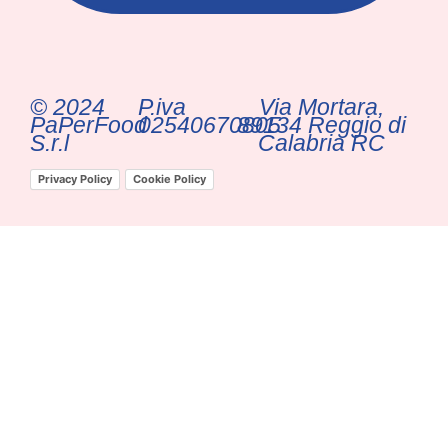
© 2024
P.iva
Via Mortara,
PaPerFood
02540670805
89134 Reggio di
S.r.l
Calabria RC
Privacy Policy
Cookie Policy