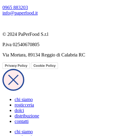
0965 883203
info@paperfood.it
© 2024 PaPerFood S.r.l
P.iva 02540670805
Via Mortara, 89134 Reggio di Calabria RC
Privacy Policy
Cookie Policy
chi siamo
rosticceria
dolci
distribuzione
contatti
chi siamo